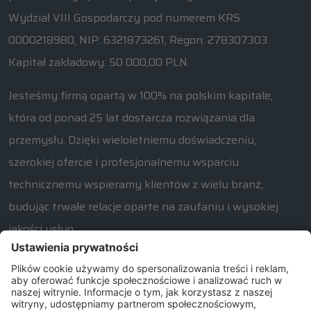
Wydział VIII Gospodarczy pod numerem KRS
0000218980, NIP: 6321873261, Regon: 278307303.
Kapitał zakładowy: 50 000,00 PLN.
Jesteśmy firmą opartą w 100% na polskim kapitale,
która od ponad 25 lat dostarcza rozwiązania dla
przemysłu. Dzięki wieloletniemu doświadczeniu,
szerokiej ofercie i profesjonalnemu wsparciu
technicznemu wspieramy klientów z wielu branż,
budując trwałe relacje oparte na zaufaniu i wysokiej
jakości usług.
W razie jakichkolwiek pytań związanych z naszą ofertą
prosimy o kontakt od poniedziałku do piątku w
godzinach 7:30 – 15:30.