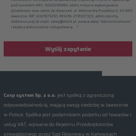
pod numerem KRS: 0000218980, adres miejsca wykonywania
działalności oraz adres do doręczeń: ul. Aleksandra Puszkina 2, 43-603
Jaworzno, NIP: 6321873261, REGON: 278307303, adres poczty
elektronicznej (e-mail): sklep@eh24.pl, zwana dalej "Administratorem"
i będąca jednocześnie Usługodawcą.
Wyślij zapytanie
Casp system Sp. z o.o.
jest spółką z ograniczoną
odpowiedzialnością, mającą swoją siedzibę w Jaworznie
w Polsce. Spółka jest podatnikiem podatku od towarów i
usług VAT, wpisana do Rejestru Przedsiębiorców
prowadzonego przez Sąd Rejonowy w Katowicach