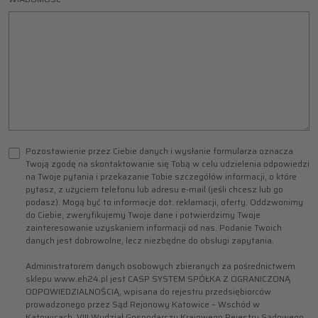
Pozostawienie przez Ciebie danych i wysłanie formularza oznacza
Twoją zgodę na skontaktowanie się Tobą w celu udzielenia odpowiedzi
na Twoje pytania i przekazanie Tobie szczegółów informacji, o które
pytasz, z użyciem telefonu lub adresu e-mail (jeśli chcesz lub go
podasz). Mogą być to informacje dot. reklamacji, oferty. Oddzwonimy
do Ciebie, zweryfikujemy Twoje dane i potwierdzimy Twoje
zainteresowanie uzyskaniem informacji od nas. Podanie Twoich
danych jest dobrowolne, lecz niezbędne do obsługi zapytania.
Administratorem danych osobowych zbieranych za pośrednictwem
sklepu www.eh24.pl jest CASP SYSTEM SPÓŁKA Z OGRANICZONĄ
ODPOWIEDZIALNOŚCIĄ, wpisana do rejestru przedsiębiorców
prowadzonego przez Sąd Rejonowy Katowice – Wschód w
Katowicach, VIII Wydział Gospodarczy Krajowego Rejestru Sądowego