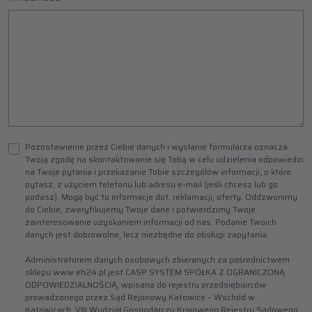
Pozostawienie przez Ciebie danych i wysłanie formularza oznacza
Twoją zgodę na skontaktowanie się Tobą w celu udzielenia odpowiedzi
na Twoje pytania i przekazanie Tobie szczegółów informacji, o które
pytasz, z użyciem telefonu lub adresu e-mail (jeśli chcesz lub go
podasz). Mogą być to informacje dot. reklamacji, oferty. Oddzwonimy
do Ciebie, zweryfikujemy Twoje dane i potwierdzimy Twoje
zainteresowanie uzyskaniem informacji od nas. Podanie Twoich
danych jest dobrowolne, lecz niezbędne do obsługi zapytania.
Administratorem danych osobowych zbieranych za pośrednictwem
sklepu www.eh24.pl jest CASP SYSTEM SPÓŁKA Z OGRANICZONĄ
ODPOWIEDZIALNOŚCIĄ, wpisana do rejestru przedsiębiorców
prowadzonego przez Sąd Rejonowy Katowice – Wschód w
Katowicach, VIII Wydział Gospodarczy Krajowego Rejestru Sądowego