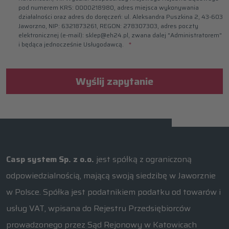
pod numerem KRS: 0000218980, adres miejsca wykonywania
działalności oraz adres do doręczeń: ul. Aleksandra Puszkina 2, 43-603
Jaworzno, NIP: 6321873261, REGON: 278307303, adres poczty
elektronicznej (e-mail): sklep@eh24.pl, zwana dalej "Administratorem"
i będąca jednocześnie Usługodawcą.
Wyślij zapytanie
Casp system Sp. z o.o.
jest spółką z ograniczoną
odpowiedzialnością, mającą swoją siedzibę w Jaworznie
w Polsce. Spółka jest podatnikiem podatku od towarów i
usług VAT, wpisana do Rejestru Przedsiębiorców
prowadzonego przez Sąd Rejonowy w Katowicach