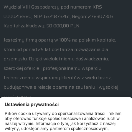
Wydział VIII Gospodarczy pod numerem KRS
0000218980, NIP: 6321873261, Regon: 278307303.
Kapitał zakładowy: 50 000,00 PLN.
Jesteśmy firmą opartą w 100% na polskim kapitale,
która od ponad 25 lat dostarcza rozwiązania dla
przemysłu. Dzięki wieloletniemu doświadczeniu,
szerokiej ofercie i profesjonalnemu wsparciu
technicznemu wspieramy klientów z wielu branż,
budując trwałe relacje oparte na zaufaniu i wysokiej
jakości usług.
W razie jakichkolwiek pytań związanych z naszą ofertą
prosimy o kontakt od poniedziałku do piątku w
godzinach 7:30 – 15:30.