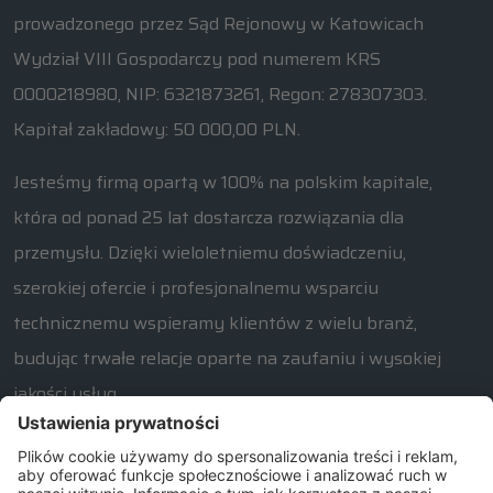
prowadzonego przez Sąd Rejonowy w Katowicach
Wydział VIII Gospodarczy pod numerem KRS
0000218980, NIP: 6321873261, Regon: 278307303.
Kapitał zakładowy: 50 000,00 PLN.
Jesteśmy firmą opartą w 100% na polskim kapitale,
która od ponad 25 lat dostarcza rozwiązania dla
przemysłu. Dzięki wieloletniemu doświadczeniu,
szerokiej ofercie i profesjonalnemu wsparciu
technicznemu wspieramy klientów z wielu branż,
budując trwałe relacje oparte na zaufaniu i wysokiej
jakości usług.
W razie jakichkolwiek pytań związanych z naszą ofertą
prosimy o kontakt od poniedziałku do piątku w