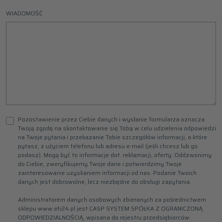
WIADOMOŚĆ
Pozostawienie przez Ciebie danych i wysłanie formularza oznacza
Twoją zgodę na skontaktowanie się Tobą w celu udzielenia odpowiedzi
na Twoje pytania i przekazanie Tobie szczegółów informacji, o które
pytasz, z użyciem telefonu lub adresu e-mail (jeśli chcesz lub go
podasz). Mogą być to informacje dot. reklamacji, oferty. Oddzwonimy
do Ciebie, zweryfikujemy Twoje dane i potwierdzimy Twoje
zainteresowanie uzyskaniem informacji od nas. Podanie Twoich
danych jest dobrowolne, lecz niezbędne do obsługi zapytania.
Administratorem danych osobowych zbieranych za pośrednictwem
sklepu www.eh24.pl jest CASP SYSTEM SPÓŁKA Z OGRANICZONĄ
ODPOWIEDZIALNOŚCIĄ, wpisana do rejestru przedsiębiorców