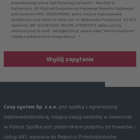
prowadzonego przez Sąd Rejonowy Katowice – Wschód w
Katowicach, VIII Wydział Gospodarczy Krajowego Rejestru Sądowego
pod numerem KRS: 0000218980, adres miejsca wykonywania
działalności oraz adres do doręczeń: ul. Aleksandra Puszkina 2, 43-603
Jaworzno, NIP: 6321873261, REGON: 278307303, adres poczty
elektronicznej (e-mail): sklep@eh24.pl, zwana dalej "Administratorem"
i będąca jednocześnie Usługodawcą.
Wyślij zapytanie
Casp system Sp. z o.o.
jest spółką z ograniczoną
odpowiedzialnością, mającą swoją siedzibę w Jaworznie
w Polsce. Spółka jest podatnikiem podatku od towarów i
usług VAT, wpisana do Rejestru Przedsiębiorców