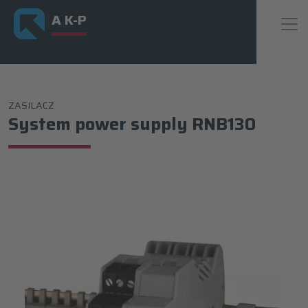
A K-P
ZASILACZ
System power supply RNB130