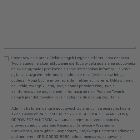
Pozostawienie przez Ciebie danych i wysłanie formularza oznacza
Twoją zgodę na skontaktowanie się Tobą w celu udzielenia odpowiedzi
na Twoje pytania i przekazanie Tobie szczegółów informacji, o które
pytasz, z użyciem telefonu lub adresu e-mail (jeśli chcesz lub go
podasz). Mogą być to informacje dot. reklamacji, oferty. Oddzwonimy
do Ciebie, zweryfikujemy Twoje dane i potwierdzimy Twoje
zainteresowanie uzyskaniem informacji od nas. Podanie Twoich
danych jest dobrowolne, lecz niezbędne do obsługi zapytania.
Administratorem danych osobowych zbieranych za pośrednictwem
sklepu www.eh24.pl jest CASP SYSTEM SPÓŁKA Z OGRANICZONĄ
ODPOWIEDZIALNOŚCIĄ, wpisana do rejestru przedsiębiorców
prowadzonego przez Sąd Rejonowy Katowice – Wschód w
Katowicach, VIII Wydział Gospodarczy Krajowego Rejestru Sądowego
pod numerem KRS: 0000218980, adres miejsca wykonywania