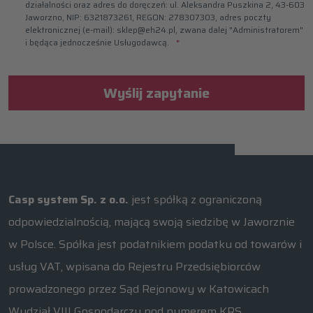
działalności oraz adres do doręczeń: ul. Aleksandra Puszkina 2, 43-603
Jaworzno, NIP: 6321873261, REGON: 278307303, adres poczty
elektronicznej (e-mail): sklep@eh24.pl, zwana dalej "Administratorem"
i będąca jednocześnie Usługodawcą.
Wyślij zapytanie
Casp system Sp. z o.o.
jest spółką z ograniczoną
odpowiedzialnością, mającą swoją siedzibę w Jaworznie
w Polsce. Spółka jest podatnikiem podatku od towarów i
usług VAT, wpisana do Rejestru Przedsiębiorców
prowadzonego przez Sąd Rejonowy w Katowicach
Wydział VIII Gospodarczy pod numerem KRS