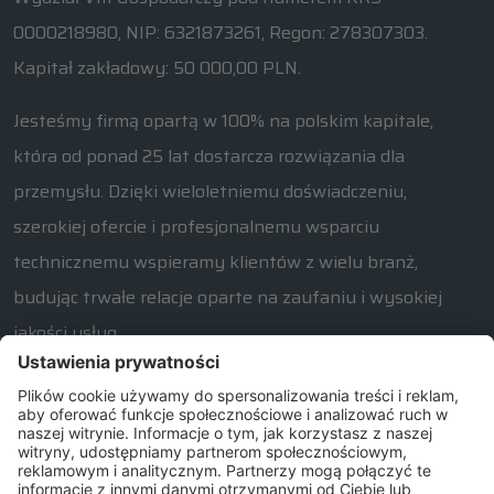
0000218980, NIP: 6321873261, Regon: 278307303.
Kapitał zakładowy: 50 000,00 PLN.
Jesteśmy firmą opartą w 100% na polskim kapitale,
która od ponad 25 lat dostarcza rozwiązania dla
przemysłu. Dzięki wieloletniemu doświadczeniu,
szerokiej ofercie i profesjonalnemu wsparciu
technicznemu wspieramy klientów z wielu branż,
budując trwałe relacje oparte na zaufaniu i wysokiej
jakości usług.
W razie jakichkolwiek pytań związanych z naszą ofertą
prosimy o kontakt od poniedziałku do piątku w
godzinach 7:30 – 15:30.