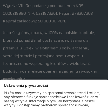
Wydział VIII Gospodarczy pod numerem KRS
0000218980, NIP: 6321873261, Regon: 278307303.
Kapitał zakładowy: 50 000,00 PLN.
Jesteśmy firmą opartą w 100% na polskim kapitale,
która od ponad 25 lat dostarcza rozwiązania dla
przemysłu. Dzięki wieloletniemu doświadczeniu,
szerokiej ofercie i profesjonalnemu wsparciu
technicznemu wspieramy klientów z wielu branż,
budując trwałe relacje oparte na zaufaniu i wysokiej
jakości usług.
W razie jakichkolwiek pytań związanych z naszą ofertą
prosimy o kontakt od poniedziałku do piątku w
godzinach 7:30 – 15:30.