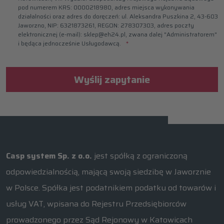
pod numerem KRS: 0000218980, adres miejsca wykonywania
działalności oraz adres do doręczeń: ul. Aleksandra Puszkina 2, 43-603
Jaworzno, NIP: 6321873261, REGON: 278307303, adres poczty
elektronicznej (e-mail): sklep@eh24.pl, zwana dalej "Administratorem"
i będąca jednocześnie Usługodawcą.
Wyślij zapytanie
Casp system Sp. z o.o.
jest spółką z ograniczoną
odpowiedzialnością, mającą swoją siedzibę w Jaworznie
w Polsce. Spółka jest podatnikiem podatku od towarów i
usług VAT, wpisana do Rejestru Przedsiębiorców
prowadzonego przez Sąd Rejonowy w Katowicach