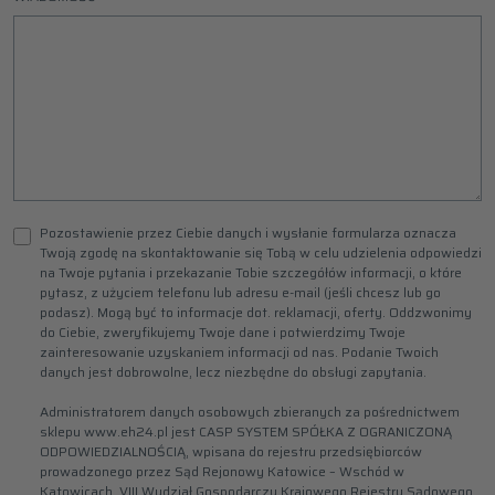
Pozostawienie przez Ciebie danych i wysłanie formularza oznacza
Twoją zgodę na skontaktowanie się Tobą w celu udzielenia odpowiedzi
na Twoje pytania i przekazanie Tobie szczegółów informacji, o które
pytasz, z użyciem telefonu lub adresu e-mail (jeśli chcesz lub go
podasz). Mogą być to informacje dot. reklamacji, oferty. Oddzwonimy
do Ciebie, zweryfikujemy Twoje dane i potwierdzimy Twoje
zainteresowanie uzyskaniem informacji od nas. Podanie Twoich
danych jest dobrowolne, lecz niezbędne do obsługi zapytania.
Administratorem danych osobowych zbieranych za pośrednictwem
sklepu www.eh24.pl jest CASP SYSTEM SPÓŁKA Z OGRANICZONĄ
ODPOWIEDZIALNOŚCIĄ, wpisana do rejestru przedsiębiorców
prowadzonego przez Sąd Rejonowy Katowice – Wschód w
Katowicach, VIII Wydział Gospodarczy Krajowego Rejestru Sądowego