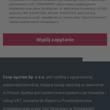
pod numerem KRS: 0000218980, adres miejsca wykonywania
działalności oraz adres do doręczeń: ul. Aleksandra Puszkina 2, 43-603
Jaworzno, NIP: 6321873261, REGON: 278307303, adres poczty
elektronicznej (e-mail): sklep@eh24.pl, zwana dalej "Administratorem"
i będąca jednocześnie Usługodawcą.
Wyślij zapytanie
Casp system Sp. z o.o.
jest spółką z ograniczoną
odpowiedzialnością, mającą swoją siedzibę w Jaworznie
w Polsce. Spółka jest podatnikiem podatku od towarów i
usług VAT, wpisana do Rejestru Przedsiębiorców
prowadzonego przez Sąd Rejonowy w Katowicach