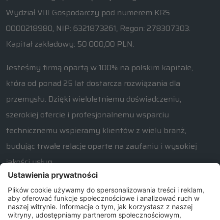
Wydział VIII Gospodarczy pod numerem KRS
0000218980, NIP: 6321873261, Regon: 278307303.
Kapitał zakładowy: 50 000,00 PLN.
Jesteśmy firmą opartą w 100% na polskim kapitale,
która od ponad 25 lat dostarcza rozwiązania dla
przemysłu. Dzięki wieloletniemu doświadczeniu,
szerokiej ofercie i profesjonalnemu wsparciu
technicznemu wspieramy klientów z wielu branż,
budując trwałe relacje oparte na zaufaniu i wysokiej
jakości usług.
W razie jakichkolwiek pytań związanych z naszą ofertą
prosimy o kontakt od poniedziałku do piątku w
godzinach 7:30 – 15:30.