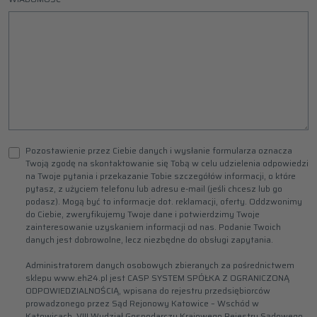
Pozostawienie przez Ciebie danych i wysłanie formularza oznacza
Twoją zgodę na skontaktowanie się Tobą w celu udzielenia odpowiedzi
na Twoje pytania i przekazanie Tobie szczegółów informacji, o które
pytasz, z użyciem telefonu lub adresu e-mail (jeśli chcesz lub go
podasz). Mogą być to informacje dot. reklamacji, oferty. Oddzwonimy
do Ciebie, zweryfikujemy Twoje dane i potwierdzimy Twoje
zainteresowanie uzyskaniem informacji od nas. Podanie Twoich
danych jest dobrowolne, lecz niezbędne do obsługi zapytania.
Administratorem danych osobowych zbieranych za pośrednictwem
sklepu www.eh24.pl jest CASP SYSTEM SPÓŁKA Z OGRANICZONĄ
ODPOWIEDZIALNOŚCIĄ, wpisana do rejestru przedsiębiorców
prowadzonego przez Sąd Rejonowy Katowice – Wschód w
Katowicach, VIII Wydział Gospodarczy Krajowego Rejestru Sądowego