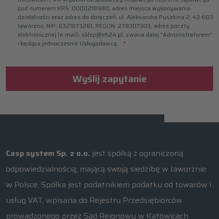
pod numerem KRS: 0000218980, adres miejsca wykonywania
działalności oraz adres do doręczeń: ul. Aleksandra Puszkina 2, 43-603
Jaworzno, NIP: 6321873261, REGON: 278307303, adres poczty
elektronicznej (e-mail): sklep@eh24.pl, zwana dalej "Administratorem"
i będąca jednocześnie Usługodawcą.
Wyślij zapytanie
Casp system Sp. z o.o.
jest spółką z ograniczoną
odpowiedzialnością, mającą swoją siedzibę w Jaworznie
w Polsce. Spółka jest podatnikiem podatku od towarów i
usług VAT, wpisana do Rejestru Przedsiębiorców
prowadzonego przez Sąd Rejonowy w Katowicach