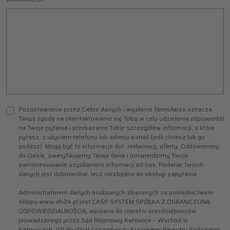
Pozostawienie przez Ciebie danych i wysłanie formularza oznacza
Twoją zgodę na skontaktowanie się Tobą w celu udzielenia odpowiedzi
na Twoje pytania i przekazanie Tobie szczegółów informacji, o które
pytasz, z użyciem telefonu lub adresu e-mail (jeśli chcesz lub go
podasz). Mogą być to informacje dot. reklamacji, oferty. Oddzwonimy
do Ciebie, zweryfikujemy Twoje dane i potwierdzimy Twoje
zainteresowanie uzyskaniem informacji od nas. Podanie Twoich
danych jest dobrowolne, lecz niezbędne do obsługi zapytania.
Administratorem danych osobowych zbieranych za pośrednictwem
sklepu www.eh24.pl jest CASP SYSTEM SPÓŁKA Z OGRANICZONĄ
ODPOWIEDZIALNOŚCIĄ, wpisana do rejestru przedsiębiorców
prowadzonego przez Sąd Rejonowy Katowice – Wschód w
Katowicach, VIII Wydział Gospodarczy Krajowego Rejestru Sądowego