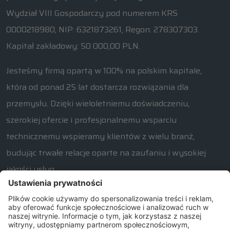
Wydział VIII Gospodarczy pod numerem KRS
0000218980, NIP: 6321873261, Regon: 278307303.
Kapitał zakładowy: 50 000,00 PLN.
Jesteśmy firmą opartą w 100% na polskim kapitale,
która od ponad 25 lat dostarcza rozwiązania dla
przemysłu. Dzięki wieloletniemu doświadczeniu,
szerokiej ofercie i profesjonalnemu wsparciu
technicznemu wspieramy klientów z wielu branż,
budując trwałe relacje oparte na zaufaniu i wysokiej
jakości usług.
W razie jakichkolwiek pytań związanych z naszą ofertą
prosimy o kontakt od poniedziałku do piątku w
godzinach 7:30 – 15:30.