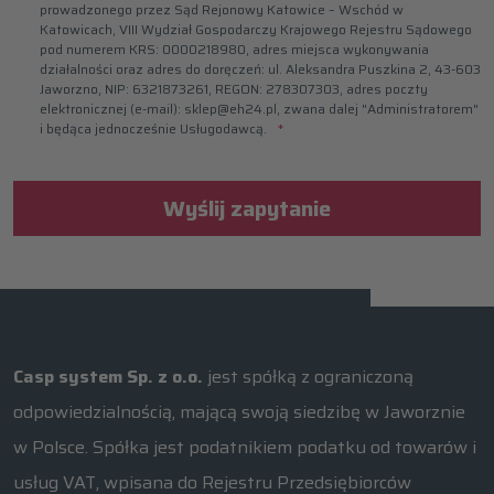
prowadzonego przez Sąd Rejonowy Katowice – Wschód w
Katowicach, VIII Wydział Gospodarczy Krajowego Rejestru Sądowego
pod numerem KRS: 0000218980, adres miejsca wykonywania
działalności oraz adres do doręczeń: ul. Aleksandra Puszkina 2, 43-603
Jaworzno, NIP: 6321873261, REGON: 278307303, adres poczty
elektronicznej (e-mail): sklep@eh24.pl, zwana dalej "Administratorem"
i będąca jednocześnie Usługodawcą.
Wyślij zapytanie
Casp system Sp. z o.o.
jest spółką z ograniczoną
odpowiedzialnością, mającą swoją siedzibę w Jaworznie
w Polsce. Spółka jest podatnikiem podatku od towarów i
usług VAT, wpisana do Rejestru Przedsiębiorców