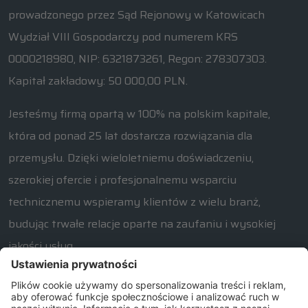
prowadzonego przez Sąd Rejonowy w Katowicach
Wydział VIII Gospodarczy pod numerem KRS
0000218980, NIP: 6321873261, Regon: 278307303.
Kapitał zakładowy: 50 000,00 PLN.
Jesteśmy firmą opartą w 100% na polskim kapitale,
która od ponad 25 lat dostarcza rozwiązania dla
przemysłu. Dzięki wieloletniemu doświadczeniu,
szerokiej ofercie i profesjonalnemu wsparciu
technicznemu wspieramy klientów z wielu branż,
budując trwałe relacje oparte na zaufaniu i wysokiej
jakości usług.
W razie jakichkolwiek pytań związanych z naszą ofertą
prosimy o kontakt od poniedziałku do piątku w