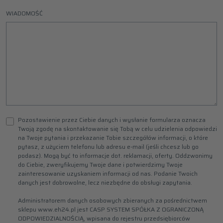
WIADOMOŚĆ
Pozostawienie przez Ciebie danych i wysłanie formularza oznacza
Twoją zgodę na skontaktowanie się Tobą w celu udzielenia odpowiedzi
na Twoje pytania i przekazanie Tobie szczegółów informacji, o które
pytasz, z użyciem telefonu lub adresu e-mail (jeśli chcesz lub go
podasz). Mogą być to informacje dot. reklamacji, oferty. Oddzwonimy
do Ciebie, zweryfikujemy Twoje dane i potwierdzimy Twoje
zainteresowanie uzyskaniem informacji od nas. Podanie Twoich
danych jest dobrowolne, lecz niezbędne do obsługi zapytania.
Administratorem danych osobowych zbieranych za pośrednictwem
sklepu www.eh24.pl jest CASP SYSTEM SPÓŁKA Z OGRANICZONĄ
ODPOWIEDZIALNOŚCIĄ, wpisana do rejestru przedsiębiorców