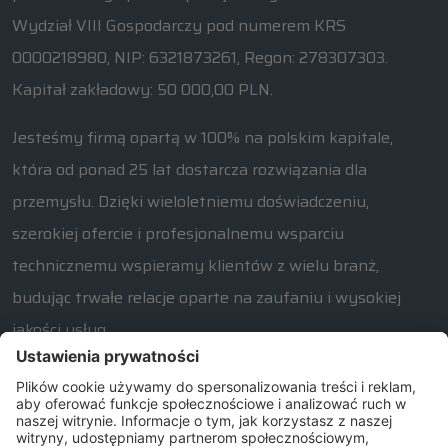
Wydział VIII Gospodarczy pod numerem KRS
0000218980, NIP: 6321873261, Regon: 278307303.
Kapitał zakładowy: 50 000,00 PLN.
Jesteśmy firmą opartą w 100% na polskim kapitale,
która od ponad 25 lat dostarcza rozwiązania dla
przemysłu. Dzięki wieloletniemu doświadczeniu,
szerokiej ofercie i profesjonalnemu wsparciu
technicznemu wspieramy klientów z wielu branż,
budując trwałe relacje oparte na zaufaniu i wysokiej
jakości usług.
W razie jakichkolwiek pytań związanych z naszą ofertą
prosimy o kontakt od poniedziałku do piątku w
godzinach 7:30 – 15:30.