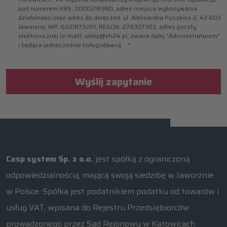
pod numerem KRS: 0000218980, adres miejsca wykonywania
działalności oraz adres do doręczeń: ul. Aleksandra Puszkina 2, 43-603
Jaworzno, NIP: 6321873261, REGON: 278307303, adres poczty
elektronicznej (e-mail): sklep@eh24.pl, zwana dalej "Administratorem"
i będąca jednocześnie Usługodawcą.
Wyślij zapytanie
Casp system Sp. z o.o.
jest spółką z ograniczoną
odpowiedzialnością, mającą swoją siedzibę w Jaworznie
w Polsce. Spółka jest podatnikiem podatku od towarów i
usług VAT, wpisana do Rejestru Przedsiębiorców
prowadzonego przez Sąd Rejonowy w Katowicach