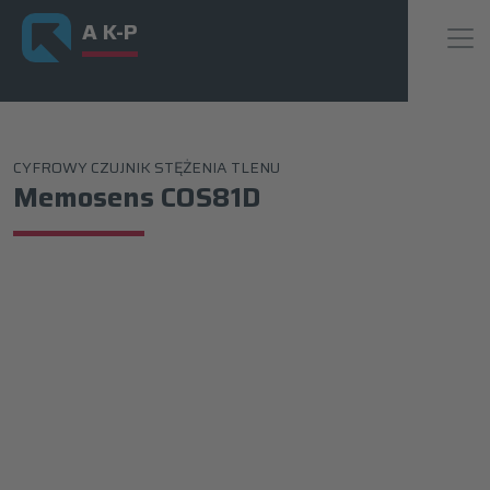
A K-P
CYFROWY CZUJNIK STĘŻENIA TLENU
Memosens COS81D