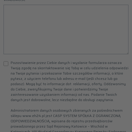
Pozostawienie przez Ciebie danych i wysłanie formularza oznacza
Twoją zgodę na skontaktowanie się Tobą w celu udzielenia odpowiedzi
na Twoje pytania i przekazanie Tobie szczegółów informacji, o które
pytasz, z użyciem telefonu lub adresu e-mail (jeśli chcesz lub go
podasz). Mogą być to informacje dot. reklamacji, oferty. Oddzwonimy
do Ciebie, zweryfikujemy Twoje dane i potwierdzimy Twoje
zainteresowanie uzyskaniem informacji od nas. Podanie Twoich
danych jest dobrowolne, lecz niezbędne do obsługi zapytania.
Administratorem danych osobowych zbieranych za pośrednictwem
sklepu www.eh24.pl jest CASP SYSTEM SPÓŁKA Z OGRANICZONĄ
ODPOWIEDZIALNOŚCIĄ, wpisana do rejestru przedsiębiorców
prowadzonego przez Sąd Rejonowy Katowice – Wschód w
Katowicach, VIII Wydział Gospodarczy Krajowego Rejestru Sądowego