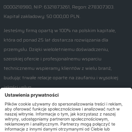
0000218980, NIP: 6321873261, Regon: 278307303.
Kapitał zakładowy: 50 000,00 PLN.
Jesteśmy firmą opartą w 100% na polskim kapitale,
która od ponad 25 lat dostarcza rozwiązania dla
przemysłu. Dzięki wieloletniemu doświadczeniu,
szerokiej ofercie i profesjonalnemu wsparciu
technicznemu wspieramy klientów z wielu branż,
budując trwałe relacje oparte na zaufaniu i wysokiej
jakości usług.
W razie jakichkolwiek pytań związanych z naszą ofertą
prosimy o kontakt od poniedziałku do piątku w
godzinach 7:30 – 15:30.