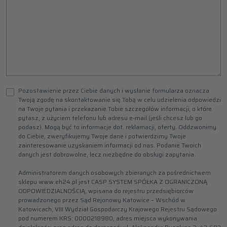
Pozostawienie przez Ciebie danych i wysłanie formularza oznacza
Twoją zgodę na skontaktowanie się Tobą w celu udzielenia odpowiedzi
na Twoje pytania i przekazanie Tobie szczegółów informacji, o które
pytasz, z użyciem telefonu lub adresu e-mail (jeśli chcesz lub go
podasz). Mogą być to informacje dot. reklamacji, oferty. Oddzwonimy
do Ciebie, zweryfikujemy Twoje dane i potwierdzimy Twoje
zainteresowanie uzyskaniem informacji od nas. Podanie Twoich
danych jest dobrowolne, lecz niezbędne do obsługi zapytania.
Administratorem danych osobowych zbieranych za pośrednictwem
sklepu www.eh24.pl jest CASP SYSTEM SPÓŁKA Z OGRANICZONĄ
ODPOWIEDZIALNOŚCIĄ, wpisana do rejestru przedsiębiorców
prowadzonego przez Sąd Rejonowy Katowice – Wschód w
Katowicach, VIII Wydział Gospodarczy Krajowego Rejestru Sądowego
pod numerem KRS: 0000218980, adres miejsca wykonywania