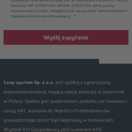
działalności oraz adres do doręczeń: ul. Aleksandra Puszkina 2, 43-603
Jaworzno, NIP: 6321873261, REGON: 278307303, adres poczty
elektronicznej (e-mail): sklep@eh24.pl, zwana dalej "Administratorem"
i będąca jednocześnie Usługodawcą.
Wyślij zapytanie
Casp system Sp. z o.o.
jest spółką z ograniczoną
odpowiedzialnością, mającą swoją siedzibę w Jaworznie
w Polsce. Spółka jest podatnikiem podatku od towarów i
usług VAT, wpisana do Rejestru Przedsiębiorców
prowadzonego przez Sąd Rejonowy w Katowicach
Wydział VIII Gospodarczy pod numerem KRS