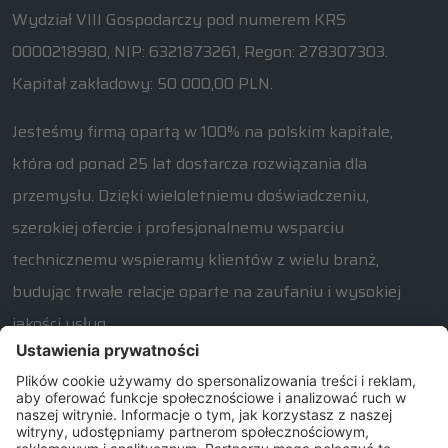
Wydział VIII Gospodarczy pod numerem KRS
0000218980, NIP: 6321873261, Regon: 278307303.
Kapitał zakładowy: 50 000,00 PLN.
Jesteśmy firmą opartą w 100% na polskim kapitale,
która od ponad 25 lat dostarcza rozwiązania dla
przemysłu. Dzięki wieloletniemu doświadczeniu,
szerokiej ofercie i profesjonalnemu wsparciu
technicznemu wspieramy klientów z wielu branż,
budując trwałe relacje oparte na zaufaniu i wysokiej
jakości usług.
W razie jakichkolwiek pytań związanych z naszą ofertą
prosimy o kontakt od poniedziałku do piątku w
godzinach 7:30 – 15:30.