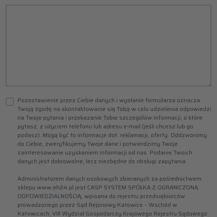
Pozostawienie przez Ciebie danych i wysłanie formularza oznacza
Twoją zgodę na skontaktowanie się Tobą w celu udzielenia odpowiedzi
na Twoje pytania i przekazanie Tobie szczegółów informacji, o które
pytasz, z użyciem telefonu lub adresu e-mail (jeśli chcesz lub go
podasz). Mogą być to informacje dot. reklamacji, oferty. Oddzwonimy
do Ciebie, zweryfikujemy Twoje dane i potwierdzimy Twoje
zainteresowanie uzyskaniem informacji od nas. Podanie Twoich
danych jest dobrowolne, lecz niezbędne do obsługi zapytania.
Administratorem danych osobowych zbieranych za pośrednictwem
sklepu www.eh24.pl jest CASP SYSTEM SPÓŁKA Z OGRANICZONĄ
ODPOWIEDZIALNOŚCIĄ, wpisana do rejestru przedsiębiorców
prowadzonego przez Sąd Rejonowy Katowice – Wschód w
Katowicach, VIII Wydział Gospodarczy Krajowego Rejestru Sądowego