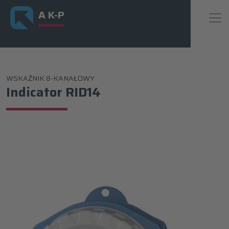
A K-P
WSKAŹNIK 8-KANAŁOWY
Indicator RID14