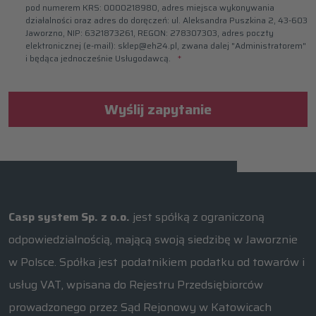
pod numerem KRS: 0000218980, adres miejsca wykonywania
działalności oraz adres do doręczeń: ul. Aleksandra Puszkina 2, 43-603
Jaworzno, NIP: 6321873261, REGON: 278307303, adres poczty
elektronicznej (e-mail): sklep@eh24.pl, zwana dalej "Administratorem"
i będąca jednocześnie Usługodawcą.
Wyślij zapytanie
Casp system Sp. z o.o.
jest spółką z ograniczoną
odpowiedzialnością, mającą swoją siedzibę w Jaworznie
w Polsce. Spółka jest podatnikiem podatku od towarów i
usług VAT, wpisana do Rejestru Przedsiębiorców
prowadzonego przez Sąd Rejonowy w Katowicach